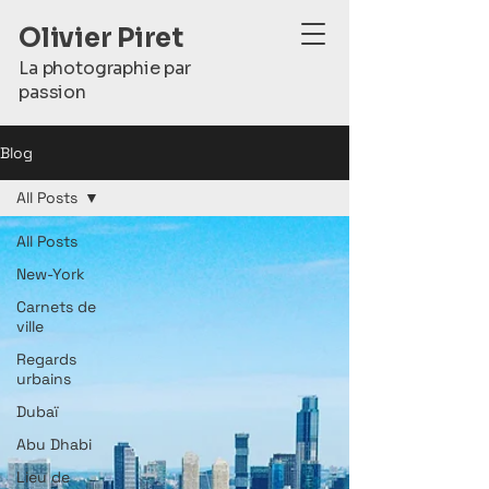
Olivier Piret
La photographie par
passion
Blog
All Posts
All Posts
New-York
Carnets de
ville
Regards
urbains
Dubaï
Abu Dhabi
Lieu de