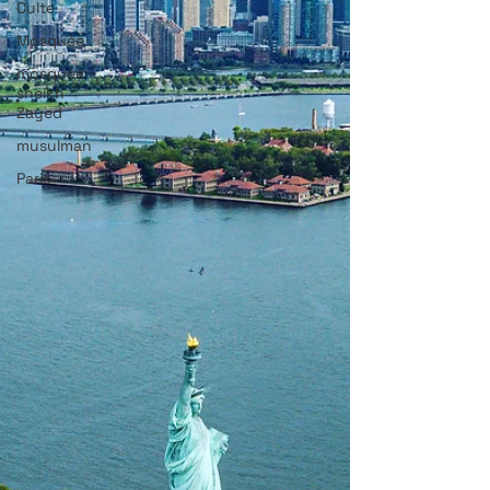
Culte
Mosquée
mosquée
sheikh
Zayed
musulman
Paris